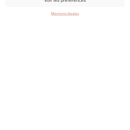
Voir les préférences
Mentions légales
Notre vision
L’ARBORESCENCE QUE NOUS
VOULONS VOUS OFFRIR
C’EST…
synergie de nos expertises
La
complémentaires dans les différentes
branches du droit.