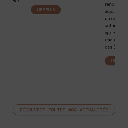
se pencher
renouvelabl
 avril
LIRE PLUS
aujourd’hui
e...
ou des TPE
autoconsom
agricoles, 
risques pou
des EnR?
LIRE PLU
DÉCOUVRIR TOUTES NOS ACTUALITÉS