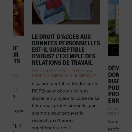
LE DROIT D’ACCÈS AUX
DONNEES PERSONNELLES
PART DE
EST-IL SUSCEPTIBLE
N POUR
D’ABUS? L’EXEMPLE DES
DÉCHETS
RELATIONS DE TRAVAIL
DÉMARC
PAR
CONT@CT-ARBO
|
8 FÉV 2024
|
DOMICILE
DROIT COMMERCIAL & NUMÉRIQUE
NT PRIEST
|
RISQUES
AL
n salarié peut-il se fonder sur le
POUR LE
ltations
RGPD pour obtenir de son
PROFESS
cidences
ancien employeur la copie de sa
ENR ?
e la
boite mail professionnelle, par
PAR
CONT@C
lancées par
exemple pour prouver la
DROIT COMM
péenne,
réalisation d’heures
Nombreux s
ver [1], il
supplémentaires ?
profession