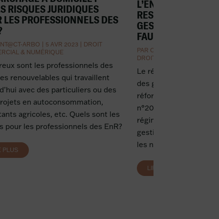
L’ENGAGEMENT DE
S RISQUES JURIDIQUES
RESPONSABILITÉ 
 LES PROFESSIONNELS DES
GESTIONNAIRE PU
?
FAUTE GRAVE
NT@CT-ARBO
|
5 AVR 2023
|
DROIT
PAR
CORNÉLIE DURRLEMA
RCIAL & NUMÉRIQUE
DROIT
,
DROIT PUBLIC
ux sont les professionnels des
Le régime de responsabi
es renouvelables qui travaillent
des gestionnaires publ
d’hui avec des particuliers ou des
réforme importante ave
projets en autoconsommation,
n°2022-408 du 23 mars 
tants agricoles, etc. Quels sont les
régime de responsabilit
s pour les professionnels des EnR?
gestionnaires publics. C
les nouvelles conditions
E PLUS
LIRE PLUS