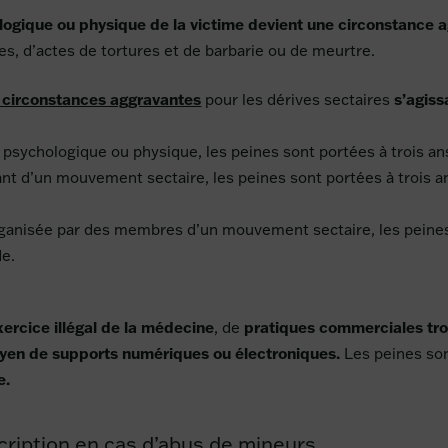
ologique ou physique de la victime devient une circonstance 
ces, d’actes de tortures et de barbarie ou de meurtre.
 circonstances aggravantes
pour les dérives sectaires
s’agissa
on psychologique ou physique, les peines sont portées à trois
igeant d’un mouvement sectaire, les peines sont portées à troi
rganisée par des membres d’un mouvement sectaire, les peines
e.
xercice illégal de la médecine
, de
pratiques commerciales t
oyen de supports numériques ou électroniques.
Les peines son
e.
scription en cas d’abus de mineurs