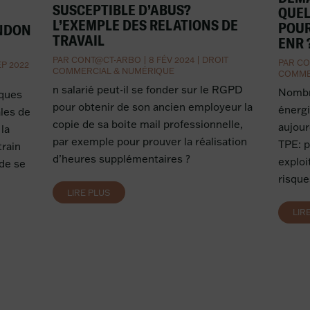
SUSCEPTIBLE D’ABUS?
QUEL
L’EXEMPLE DES RELATIONS DE
POUR
ANDON
TRAVAIL
ENR 
PAR
CONT@CT-ARBO
|
8 FÉV 2024
|
DROIT
PAR
CO
EP 2022
COMMERCIAL & NUMÉRIQUE
COMME
n salarié peut-il se fonder sur le RGPD
Nombre
iques
pour obtenir de son ancien employeur la
énergi
les de
copie de sa boite mail professionnelle,
aujour
la
par exemple pour prouver la réalisation
TPE: 
rain
d’heures supplémentaires ?
exploi
 de se
risque
LIRE PLUS
LIR