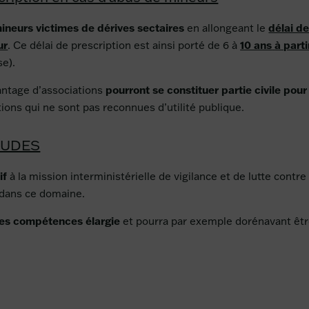
mineurs victimes de dérives sectaires
en allongeant le
délai d
ur
. Ce délai de prescription est ainsi porté de 6 à
10 ans
à part
se).
antage d’associations
pourront se constituer partie civile pour
ions qui ne sont pas reconnues d’utilité publique.
ILUDES
tif
à la mission interministérielle de vigilance et de lutte cont
 dans ce domaine.
es compétences élargie
et pourra par exemple dorénavant être