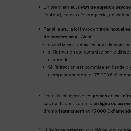
En premier lieu,
l’état de sujétion psych
l’auteur), en cas d’escroquerie, de violen
Par ailleurs, la loi introduit
trois
nouvelles
de conversion »
. Ainsi :
quand la victime est en état de sujéti
si l’infraction est commise par le dir
d’amende ;
Si l’infraction est commise en bande o
d’emprisonnement et 75 000€ d’amend
Enfin, la loi aggrave les
peines
en cas
d’e
ces délits sont commis
en ligne ou au m
d’emprisonnement et 75 000 € d’amend
3
. L’allongement du délai de pre