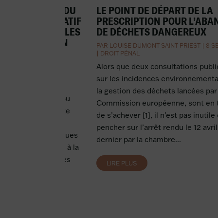
 PUBLICATION DU
LE POINT DE DÉPART DE LA
JUIN 2022 RELATIF
PRESCRIPTION POUR L’AB
ÉS DES NOUVELLES
DE DÉCHETS DANGEREUX
 D’INFORMATION
PAR
LOUISE DUMONT SAINT PRIEST
|
8 S
UELLE ET DE
|
DROIT PÉNAL
Alors que deux consultations publ
|
10 SEP 2022
|
DROIT
sur les incidences environnementa
ÉRIQUE
la gestion des déchets lancées par 
vend ses produits ou
Commission européenne, sont en t
pplication ou un site
de s’achever [1], il n’est pas inutile
le 1er janvier 2022,
pencher sur l’arrêt rendu le 12 avril
aux obligations issues
dernier par la chambre...
2021-1247 relative à la
e conformité pour les
LIRE PLUS
us numériques...