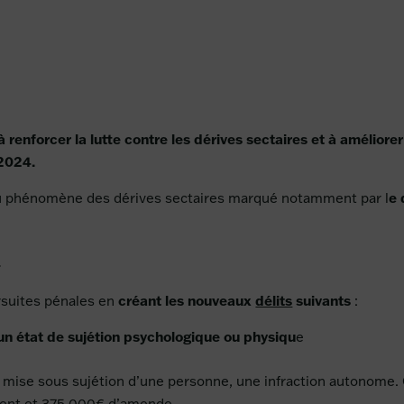
à renforcer la lutte contre les dérives sectaires et à amélio
 2024.
du phénomène des dérives sectaires marqué notamment par l
e 
s
ursuites pénales en
créant les nouveaux
délits
suivants
:
un état de sujétion psychologique ou physiqu
e
la mise sous sujétion d’une personne, une infraction autonome. C
ment et 375 000€ d’amende.