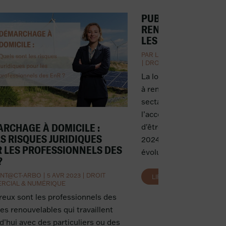
PUBLICATION DE L
RENFORCER LA LU
LES DÉRIVES SECT
PAR
LOUISE DUMONT SAINT
|
DROIT
,
DROIT PÉNAL
La loi n° 2024-420 du 1
à renforcer la lutte con
sectaires et à améliore
l’accompagnement des 
RCHAGE À DOMICILE :
d'être publiée au Journal
S RISQUES JURIDIQUES
2024. Cette loi entend
 LES PROFESSIONNELS DES
évolutions du phénomèn
?
NT@CT-ARBO
|
5 AVR 2023
|
DROIT
LIRE PLUS
RCIAL & NUMÉRIQUE
ux sont les professionnels des
es renouvelables qui travaillent
d’hui avec des particuliers ou des