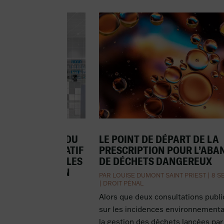
 PUBLICATION DU
LE POINT DE DÉPART DE LA
JUIN 2022 RELATIF
PRESCRIPTION POUR L’AB
ÉS DES NOUVELLES
DE DÉCHETS DANGEREUX
 D’INFORMATION
PAR
LOUISE DUMONT SAINT PRIEST
|
8 S
UELLE ET DE
|
DROIT PÉNAL
Alors que deux consultations publ
|
10 SEP 2022
|
DROIT
sur les incidences environnementa
ÉRIQUE
la gestion des déchets lancées par 