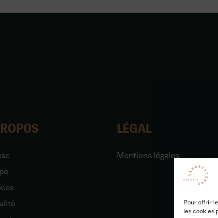
PROPOS
LÉGAL
èse
Mentions légales
pe
ices
Pour offrir 
alité
les cookies 