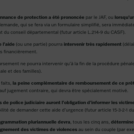
nnance de protection a été prononcée
lorsqu’u
par le JAF, ou
demande, qui se fera via un formulaire simplifié, sera immédia
nt du conseil départemental (futur article L.214-9 du CASF).
 l’aide
intervenir très rapidement
(ou une partie) pourra
(délai
es financièrement.
rsement ne pourra intervenir qu’à la fin de la procédure pénale 
ale et des familles).
la peine complémentaire de remboursement de ce prê
faits,
sauf jugement contraire, qui devra être spécialement motivé.
s de police judiciaire auront l’obligation d’informer les victim
bilité de demander cette aide d’urgence (futur article 15-3-2-1 
rogrammation pluriannuelle devra
détermine
, tous les cinq ans,
pagnement des victimes de violences
au sein du couple (par ex