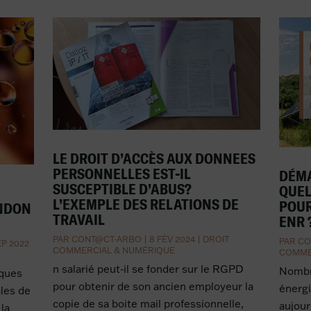
LE DROIT D’ACCÈS AUX DONNEES
PERSONNELLES EST-IL
DÉMA
SUSCEPTIBLE D’ABUS?
QUEL
L’EXEMPLE DES RELATIONS DE
POUR
ANDON
TRAVAIL
ENR 
PAR
CONT@CT-ARBO
|
8 FÉV 2024
|
DROIT
PAR
CO
EP 2022
COMMERCIAL & NUMÉRIQUE
COMME
n salarié peut-il se fonder sur le RGPD
Nombre
iques
pour obtenir de son ancien employeur la
énergi
les de
copie de sa boite mail professionnelle,
aujour
la