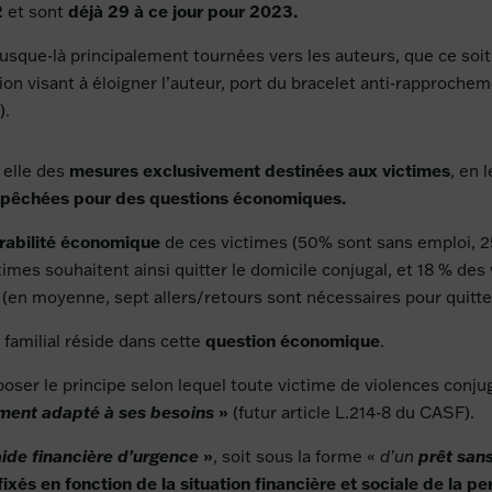
2
déjà 29 à ce jour pour 2023.
et sont
 jusque-là principalement tournées vers les auteurs, que ce so
ion visant à éloigner l’auteur, port du bracelet anti-rapproche
).
mesures exclusivement destinées aux victimes
à elle des
, en 
 empêchées pour des questions économiques.
rabilit
é économique
de ces victimes (50% sont sans emploi, 
mes souhaitent ainsi quitter le domicile conjugal, et 18 % des 
r (en moyenne, sept allers/retours sont nécessaires pour quitte
question économique
e familial réside dans cette
.
poser le principe selon lequel toute victime de violences conju
»
ent adapté à ses besoins
(futur article L.214-8 du CASF).
»
aide financière d’urgence
, soit sous la forme «
d’un
prêt sans
ixés en fonction de la situation financière et sociale de la p