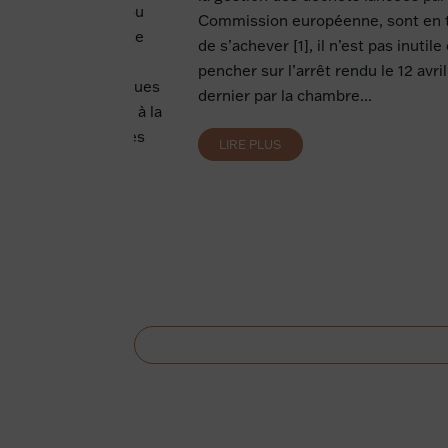
vend ses produits ou
Commission européenne, sont en t
pplication ou un site
de s’achever [1], il n’est pas inutile
le 1er janvier 2022,
pencher sur l’arrêt rendu le 12 avril
aux obligations issues
dernier par la chambre...
2021-1247 relative à la
e conformité pour les
LIRE PLUS
us numériques...