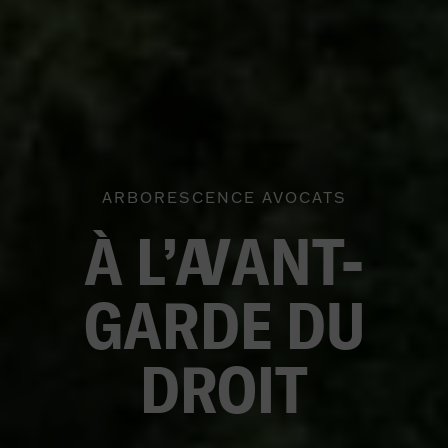
ARBORESCENCE AVOCATS
À L’
A
V
ANT-
GARDE DU
DRO
I
T