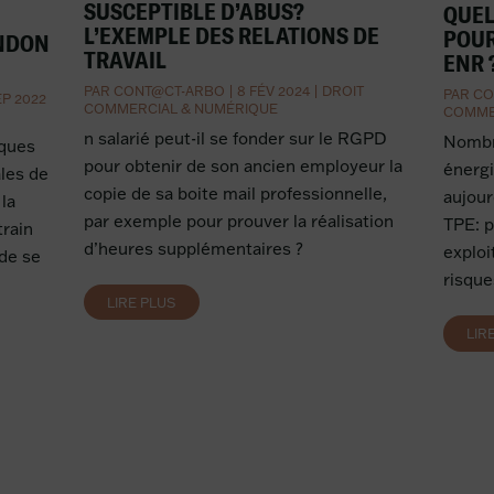
SUSCEPTIBLE D’ABUS?
QUEL
L’EXEMPLE DES RELATIONS DE
POUR
ANDON
TRAVAIL
ENR 
PAR
CONT@CT-ARBO
|
8 FÉV 2024
|
DROIT
PAR
CO
EP 2022
COMMERCIAL & NUMÉRIQUE
COMME
n salarié peut-il se fonder sur le RGPD
Nombre
iques
pour obtenir de son ancien employeur la
énergi
les de
copie de sa boite mail professionnelle,
aujour
la
par exemple pour prouver la réalisation
TPE: 
rain
d’heures supplémentaires ?
exploi
 de se
risque
LIRE PLUS
LIR