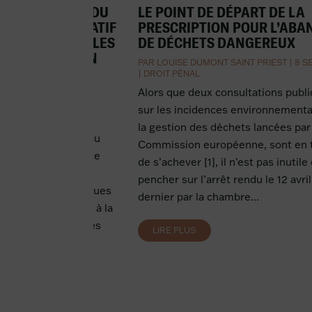
 PUBLICATION DU
LE POINT DE DÉPART DE LA
JUIN 2022 RELATIF
PRESCRIPTION POUR L’AB
ÉS DES NOUVELLES
DE DÉCHETS DANGEREUX
 D’INFORMATION
PAR
LOUISE DUMONT SAINT PRIEST
|
8 S
UELLE ET DE
|
DROIT PÉNAL
Alors que deux consultations publ
|
10 SEP 2022
|
DROIT
sur les incidences environnementa
ÉRIQUE
la gestion des déchets lancées par 
vend ses produits ou
Commission européenne, sont en t
pplication ou un site
de s’achever [1], il n’est pas inutile
le 1er janvier 2022,
pencher sur l’arrêt rendu le 12 avril
aux obligations issues
dernier par la chambre...
2021-1247 relative à la
e conformité pour les
LIRE PLUS
us numériques...