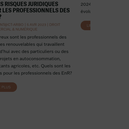
S RISQUES JURIDIQUES
2024. Cette loi entend
 LES PROFESSIONNELS DES
évolutions du phénomèn
?
NT@CT-ARBO
|
5 AVR 2023
|
DROIT
LIRE PLUS
RCIAL & NUMÉRIQUE
ux sont les professionnels des
es renouvelables qui travaillent
d’hui avec des particuliers ou des
projets en autoconsommation,
tants agricoles, etc. Quels sont les
s pour les professionnels des EnR?
E PLUS