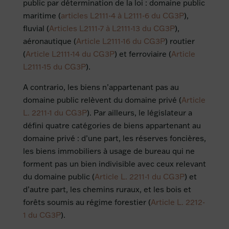
public par détermination de la loi : domaine public
maritime (
articles L2111-4 à L2111-6 du CG3P
),
fluvial (
Articles L2111-7 à L2111-13 du CG3P
),
aéronautique (
Article L2111-16 du CG3P
) routier
(
Article L2111-14 du CG3P
) et ferroviaire (
Article
L2111-15 du CG3P
).
A contrario, les biens n’appartenant pas au
domaine public relèvent du domaine privé (
Article
L. 2211-1 du CG3P
). Par ailleurs, le législateur a
défini quatre catégories de biens appartenant au
domaine privé : d’une part, les réserves foncières,
les biens immobiliers à usage de bureau qui ne
forment pas un bien indivisible avec ceux relevant
du domaine public (
Article L. 2211-1 du CG3P
) et
d’autre part, les chemins ruraux, et les bois et
forêts soumis au régime forestier (
Article L. 2212-
1 du CG3P
).