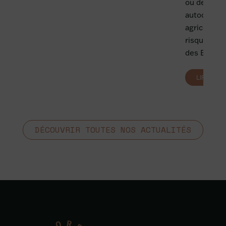
ou des TPE
autoconsom
agricoles, 
risques pou
des EnR?
LIRE PLU
DÉCOUVRIR TOUTES NOS ACTUALITÉS