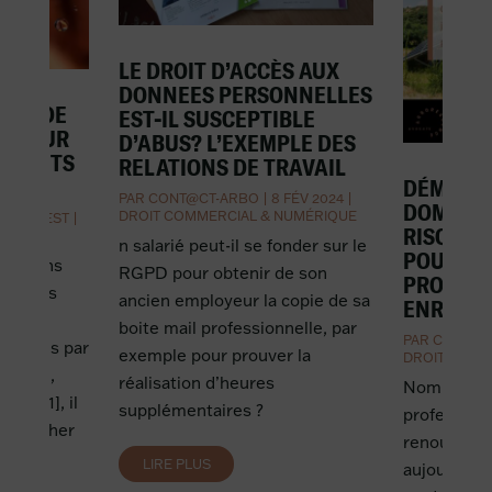
LE DROIT D’ACCÈS AUX
DONNEES PERSONNELLES
PART DE
EST-IL SUSCEPTIBLE
N POUR
D’ABUS? L’EXEMPLE DES
DÉCHETS
RELATIONS DE TRAVAIL
DÉMARC
PAR
CONT@CT-ARBO
|
8 FÉV 2024
|
DOMICILE
DROIT COMMERCIAL & NUMÉRIQUE
NT PRIEST
|
RISQUES
AL
n salarié peut-il se fonder sur le
POUR LE
ltations
RGPD pour obtenir de son
PROFESS
cidences
ancien employeur la copie de sa
ENR ?
e la
boite mail professionnelle, par
PAR
CONT@C
lancées par
exemple pour prouver la
DROIT COMM
péenne,
réalisation d’heures
Nombreux s
ver [1], il
supplémentaires ?
profession
se pencher
renouvelabl
 avril
LIRE PLUS
aujourd’hui
e...