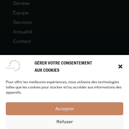
Génèse
Équipe
Services
Actualité
Contact
GÉRER VOTRE CONSENTEMENT
LÉGAL
AUX COOKIES
Pour offrir les meilleures expériences, nous utilisons des technologies
Mentions légales
telles que les cookies pour stocker et/ou accéder aux informations des
appareils.
Accepter
Design & développement :
Benjamin Caron
Refuser