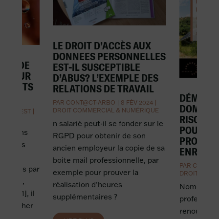
LE DROIT D’ACCÈS AUX
DONNEES PERSONNELLES
PART DE
EST-IL SUSCEPTIBLE
N POUR
D’ABUS? L’EXEMPLE DES
DÉCHETS
RELATIONS DE TRAVAIL
DÉMARC
PAR
CONT@CT-ARBO
|
8 FÉV 2024
|
DOMICILE
DROIT COMMERCIAL & NUMÉRIQUE
NT PRIEST
|
RISQUES
AL
n salarié peut-il se fonder sur le
POUR LE
ltations
RGPD pour obtenir de son
PROFESS
cidences
ancien employeur la copie de sa
ENR ?
e la
boite mail professionnelle, par
PAR
CONT@C
lancées par
exemple pour prouver la
DROIT COMM
péenne,
réalisation d’heures
Nombreux s
ver [1], il
supplémentaires ?
profession
se pencher
renouvelabl
 avril