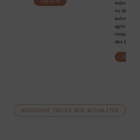
LIRE PLUS
aujourd’hui
e...
ou des TPE
autoconsom
agricoles, 
risques pou
des EnR?
LIRE PLU
DÉCOUVRIR TOUTES NOS ACTUALITÉS