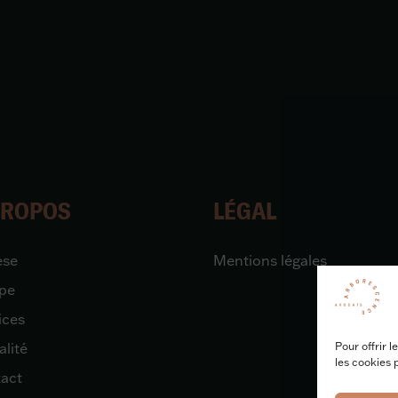
PROPOS
LÉGAL
èse
Mentions légales
pe
ices
Pour offrir 
alité
les cookies 
act