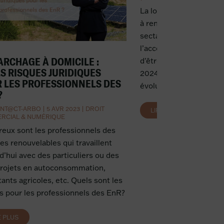
La loi n° 2024-420 du 1
à renforcer la lutte con
sectaires et à améliore
l’accompagnement des 
RCHAGE À DOMICILE :
d'être publiée au Journal
S RISQUES JURIDIQUES
2024. Cette loi entend
 LES PROFESSIONNELS DES
évolutions du phénomèn
?
NT@CT-ARBO
|
5 AVR 2023
|
DROIT
LIRE PLUS
RCIAL & NUMÉRIQUE
ux sont les professionnels des
es renouvelables qui travaillent
d’hui avec des particuliers ou des
projets en autoconsommation,
tants agricoles, etc. Quels sont les
s pour les professionnels des EnR?
E PLUS