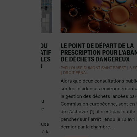
 PUBLICATION DU
LE POINT DE DÉPART DE LA
JUIN 2022 RELATIF
PRESCRIPTION POUR L’AB
ÉS DES NOUVELLES
DE DÉCHETS DANGEREUX
 D’INFORMATION
PAR
LOUISE DUMONT SAINT PRIEST
|
8 S
UELLE ET DE
|
DROIT PÉNAL
Alors que deux consultations publ
|
10 SEP 2022
|
DROIT
sur les incidences environnementa
ÉRIQUE
la gestion des déchets lancées par 
vend ses produits ou
Commission européenne, sont en t
pplication ou un site
de s’achever [1], il n’est pas inutile
le 1er janvier 2022,
pencher sur l’arrêt rendu le 12 avril
aux obligations issues
dernier par la chambre...
2021-1247 relative à la