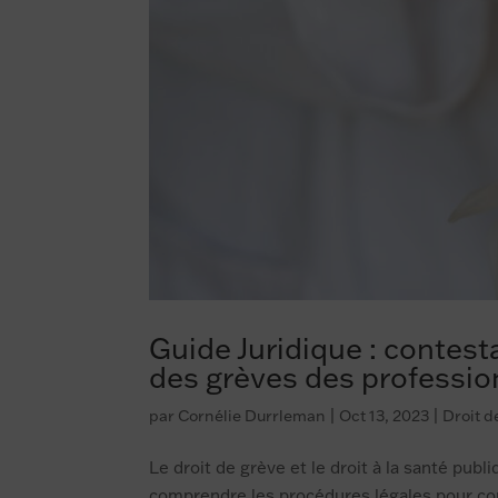
Guide Juridique : contesta
des grèves des professio
par
Cornélie Durrleman
|
Oct 13, 2023
|
Droit d
Le droit de grève et le droit à la santé publ
comprendre les procédures légales pour con