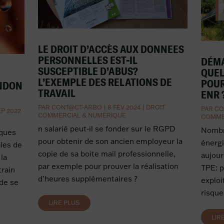
LE DROIT D’ACCÈS AUX DONNEES
PERSONNELLES EST-IL
DÉMA
SUSCEPTIBLE D’ABUS?
QUEL
L’EXEMPLE DES RELATIONS DE
POUR
ANDON
TRAVAIL
ENR 
PAR
CONT@CT-ARBO
|
8 FÉV 2024
|
DROIT
PAR
CO
EP 2022
COMMERCIAL & NUMÉRIQUE
COMME
n salarié peut-il se fonder sur le RGPD
Nombre
iques
pour obtenir de son ancien employeur la
énergi
les de
copie de sa boite mail professionnelle,
aujour
la
par exemple pour prouver la réalisation
TPE: 
rain
d’heures supplémentaires ?
exploi
 de se
risque
LIRE PLUS
LIR