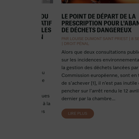
 PUBLICATION DU
LE POINT DE DÉPART DE LA
JUIN 2022 RELATIF
PRESCRIPTION POUR L’AB
ÉS DES NOUVELLES
DE DÉCHETS DANGEREUX
 D’INFORMATION
PAR
LOUISE DUMONT SAINT PRIEST
|
8 S
UELLE ET DE
|
DROIT PÉNAL
Alors que deux consultations publ
|
10 SEP 2022
|
DROIT
sur les incidences environnementa
ÉRIQUE
la gestion des déchets lancées par 
vend ses produits ou
Commission européenne, sont en t
pplication ou un site
de s’achever [1], il n’est pas inutile
le 1er janvier 2022,
pencher sur l’arrêt rendu le 12 avril
aux obligations issues
dernier par la chambre...
2021-1247 relative à la
e conformité pour les
LIRE PLUS
us numériques...