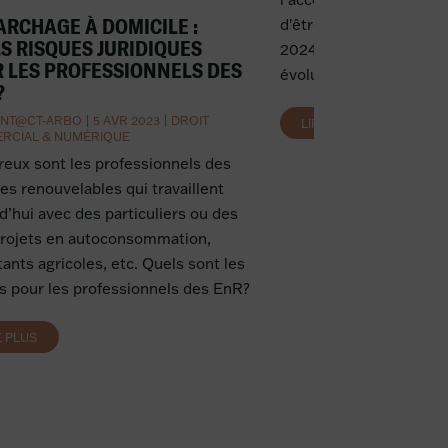
RCHAGE À DOMICILE :
d'être publiée au Journal
S RISQUES JURIDIQUES
2024. Cette loi entend
 LES PROFESSIONNELS DES
évolutions du phénomèn
?
NT@CT-ARBO
|
5 AVR 2023
|
DROIT
LIRE PLUS
RCIAL & NUMÉRIQUE
ux sont les professionnels des
es renouvelables qui travaillent
d’hui avec des particuliers ou des
projets en autoconsommation,
tants agricoles, etc. Quels sont les
s pour les professionnels des EnR?
E PLUS