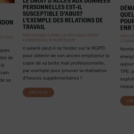
LE DROIT D’ACCÈS AUX DONNEES
PERSONNELLES EST-IL
DÉMA
SUSCEPTIBLE D’ABUS?
QUEL
L’EXEMPLE DES RELATIONS DE
POUR
ANDON
TRAVAIL
ENR 
PAR
CONT@CT-ARBO
|
8 FÉV 2024
|
DROIT
PAR
CO
EP 2022
COMMERCIAL & NUMÉRIQUE
COMME
n salarié peut-il se fonder sur le RGPD
Nombre
iques
pour obtenir de son ancien employeur la
énergi
les de
copie de sa boite mail professionnelle,
aujour
la
par exemple pour prouver la réalisation
TPE: 
rain
d’heures supplémentaires ?
exploi
 de se
risque
LIRE PLUS
LIR