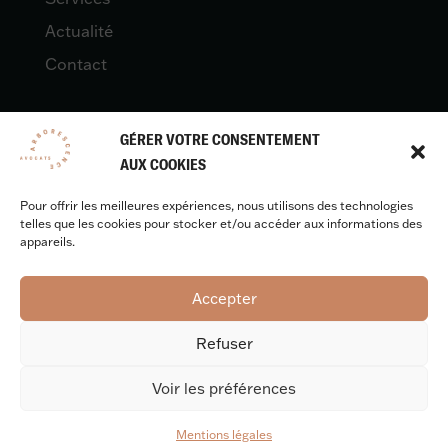
Actualité
Contact
GÉRER VOTRE CONSENTEMENT
LÉGAL
AUX COOKIES
Pour offrir les meilleures expériences, nous utilisons des technologies
Mentions légales
telles que les cookies pour stocker et/ou accéder aux informations des
appareils.
Accepter
Design & développement :
Benjamin Caron
Refuser
Voir les préférences
Mentions légales