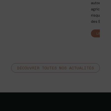
autoconsom
agricoles, 
risques pou
des EnR?
LIRE PLU
DÉCOUVRIR TOUTES NOS ACTUALITÉS